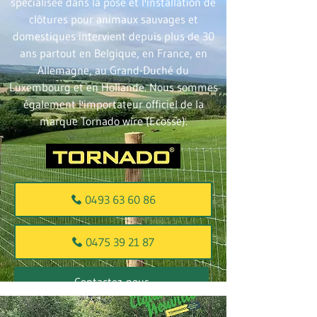
spécialisée dans la pose et l'installation de
clôtures pour animaux sauvages et
domestiques intervient depuis plus de 30
ans partout en Belgique, en France, en
Allemagne, au Grand-Duché du
Luxembourg et en Hollande. Nous sommes
également l'importateur officiel de la
marque Tornado wire (Ecosse).
0493 63 60 86
0475 39 21 87
Contactez-nous