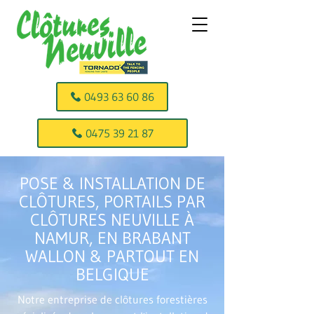
0493 63 60 86
0475 39 21 87
POSE & INSTALLATION DE
CLÔTURES, PORTAILS PAR
CLÔTURES NEUVILLE À
NAMUR, EN BRABANT
WALLON & PARTOUT EN
BELGIQUE
Notre entreprise de clôtures forestières