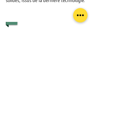
solides, issus de la dernière technologie.
1/4
CONTACTEZ NOTRE ÉQUIPE POUR
DES BARRIÈRES HERBAGÈRES
ALLIANT ESTHÉTISME ET