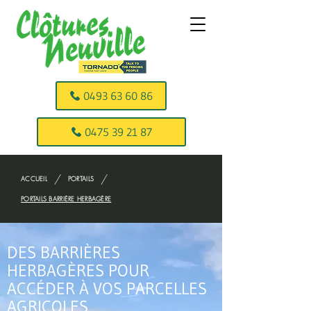
0493 63 60 86
0475 39 21 87
/
/
ACCUEIL
PORTAILS
PORTAILS BARRIÈRE HERBAGÈRE
DES BARRIÈRES
HERBAGÈRES POUR
ACCÉDER À VOS PARCELLES
AGRICOLES