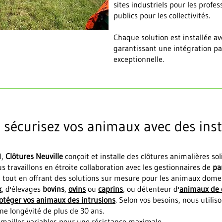
sites industriels pour les prof
publics pour les collectivités.
Chaque solution est installée av
garantissant une intégration pa
exceptionnelle.
: sécurisez vos animaux avec des inst
l,
Clôtures Neuville
conçoit et installe des clôtures animalières so
 travaillons en étroite collaboration avec les gestionnaires de
pa
, tout en offrant des solutions sur mesure pour les animaux domes
x
, d'élevages
bovins
,
ovins
ou
caprins
, ou détenteur d'
animaux de
otéger vos animaux des intrusions
. Selon vos besoins, nous utili
e longévité de plus de 30 ans.
à mailles variables pour une résistance maximale.