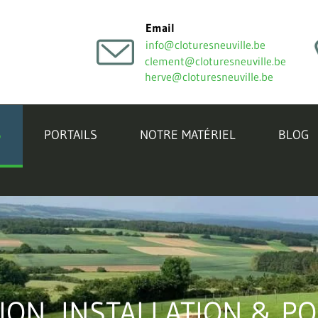
Email
info@cloturesneuville.be
clement@cloturesneuville.be
herve@cloturesneuville.be
S
PORTAILS
NOTRE MATÉRIEL
BLOG
ON, INSTALLATION & PO