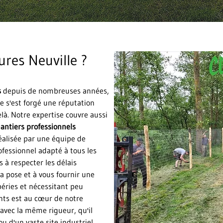
ures Neuville ?
s
depuis de nombreuses années,
le s'est forgé une réputation
elà. Notre expertise couvre aussi
antiers professionnels
réalisée par une équipe de
ofessionnel adapté à tous les
 à respecter les délais
a pose et à vous fournir une
péries et nécessitant peu
ents est au cœur de notre
 avec la même rigueur, qu'il
ou d'un vaste site industriel.