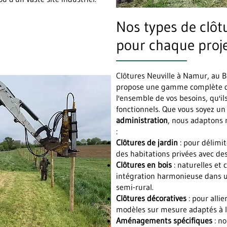
Nos types de clôtu
pour chaque proj
Clôtures Neuville à Namur, au B
propose une gamme complète de
l'ensemble de vos besoins, qu'il
fonctionnels. Que vous soyez u
administration
, nous adaptons n
:
Clôtures de jardin
: pour délimit
des habitations privées avec de
Clôtures en bois
: naturelles et 
intégration harmonieuse dans u
semi-rural.
Clôtures décoratives
: pour allie
modèles sur mesure adaptés à l'
Aménagements spécifiques
: no