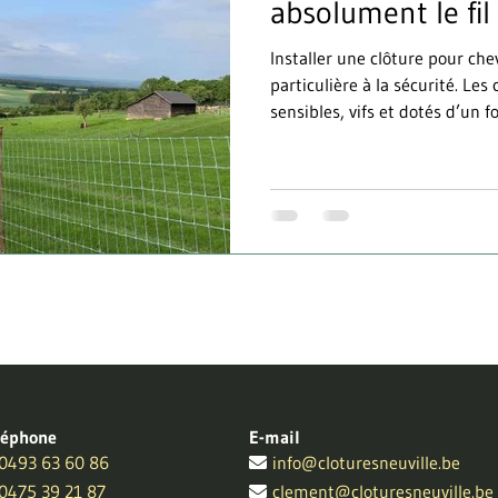
absolument le fil
Installer une clôture pour chevaux demande une a
particulière à la sécurité. Le
sensibles, vifs et dotés d’un fo
moindre peur peut les pousser
clôture. Pourtant, certains pr
fil barbelé , pensant qu’il s’
En réalité, ce type de clôture
les plus graves pour les équidé
absolument l’
léphone
E-mail
0493 63 60 86
info@cloturesneuville.be
0475 39 21 87
clement@cloturesneuville.be