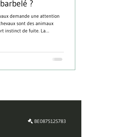
 barbelé ?
ttention
s chevaux sont des animaux
rt instinct de fuite. La
 à se précipiter vers une
opriétaires utilisent encore du
agit d’une solution économique.
 représente l’un des dangers
s. Voici pourquoi il faut
BE0875125783