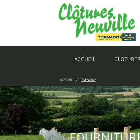
ACCUEIL
CLOTURE
/
ACCUEIL
TORNADO
FOURNITURE