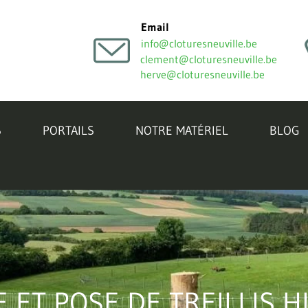
Email
info@cloturesneuville.be
clement@cloturesneuville.be
herve@cloturesneuville.be
S
PORTAILS
NOTRE MATÉRIEL
BLOG
 ET POSE DE TREILLIS 