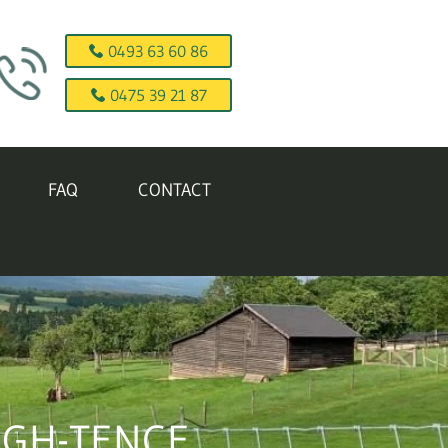
0493 63 60 86
0475 39 21 87
FAQ
CONTACT
HIGH-TENCE