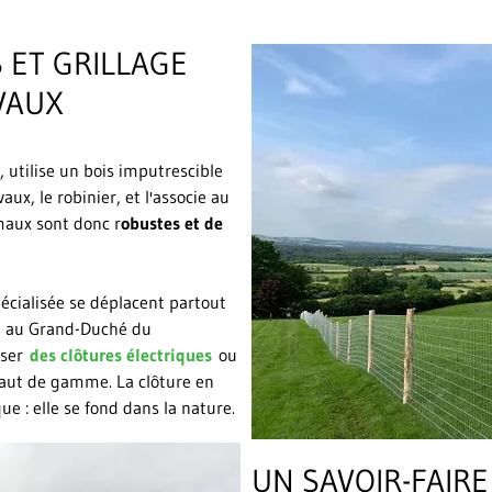
 ET GRILLAGE
VAUX
, utilise un bois imputrescible
ux, le robinier, et l'associe au
imaux sont donc r
obustes et de
écialisée se déplacent partout
e, au Grand-Duché du
iser
des clôtures électriques
ou
 haut de gamme. La clôture en
e : elle se fond dans la nature.
UN SAVOIR-FAIR