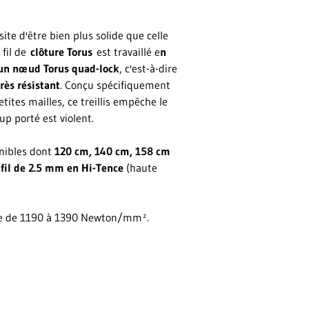
te d'être bien plus solide que celle
 fil de
clôture Torus
est travaillé e
n
 un nœud Torus quad-lock
, c'est-à-dire
rès résistant
. Conçu spécifiquement
tites mailles, ce treillis empêche le
p porté est violent.
onibles dont
120 cm, 140 cm, 158 cm
fil de 2.5 mm en Hi-Tence
(haute
t de de 1190 à 1390 Newton/mm².