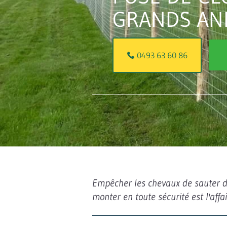
GRANDS AN
0493 63 60 86
Empêcher les chevaux de sauter d'
monter en toute sécurité est l'aff