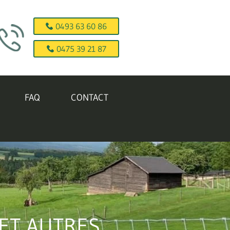
0493 63 60 86
0475 39 21 87
FAQ
CONTACT
ET AUTRES