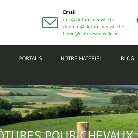
Email
info@cloturesneuville.be
clement@cloturesneuville.be
herve@cloturesneuville.be
S
PORTAILS
NOTRE MATÉRIEL
BLOG
ÔTURES POUR CHEVAUX 