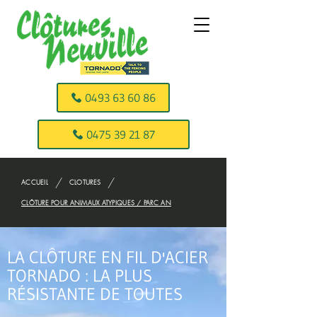
0493 63 60 86
0475 39 21 87
/
/
ACCUEIL
CLOTURES
CLÔTURE POUR ANIMAUX ATYPIQUES / PARC AN
LA CLÔTURE EN FIL D'ACIER
TORNADO : LA PLUS
RÉSISTANTE DE TOUTES