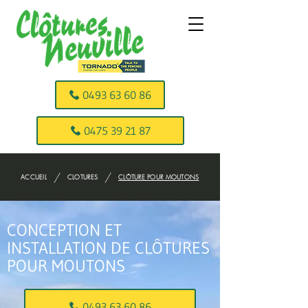
0493 63 60 86
0475 39 21 87
/
/
ACCUEIL
CLOTURES
CLÔTURE POUR MOUTONS
CONCEPTION ET
INSTALLATION DE CLÔTURES
POUR MOUTONS
0493 63 60 86