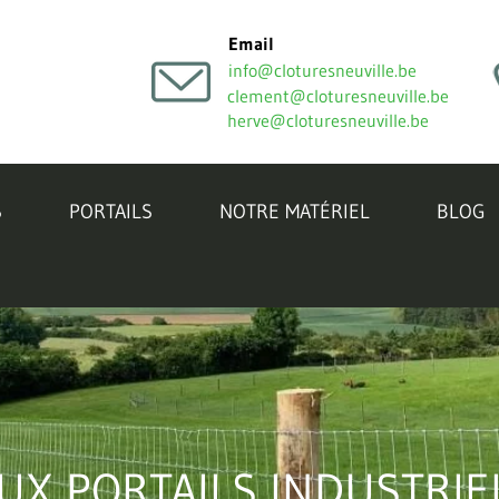
Email
info@cloturesneuville.be
clement@cloturesneuville.be
herve@cloturesneuville.be
S
PORTAILS
NOTRE MATÉRIEL
BLOG
X PORTAILS INDUSTRIE