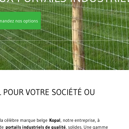
andez nos options
L POUR VOTRE SOCIÉTÉ OU
c la célèbre marque belge
Kopal
, notre entreprise, à
 de
portails industriels de qualité
, solides. Une gamme