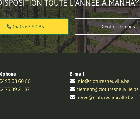
DISPOSITION TOUTE L'ANNÉE À MANHAY 
0493 63 60 86
Contactez-nous
léphone
E-mail
0493 63 60 86
info@cloturesneuville.be
0475 39 21 87
clement@cloturesneuville.be
herve@cloturesneuville.be
© 2026
-
Privacy policy