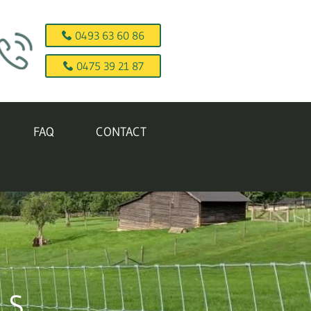
0493 63 60 86
0475 39 21 87
FAQ
CONTACT
LS