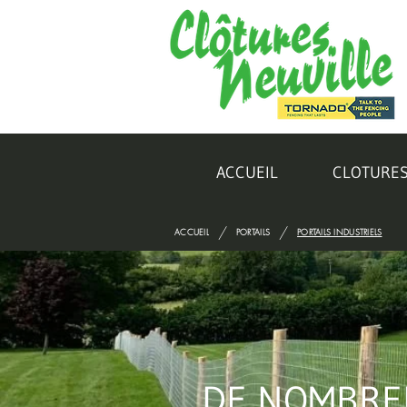
ACCUEIL
CLOTURE
/
/
ACCUEIL
PORTAILS
PORTAILS INDUSTRIELS
DE NOMBREU