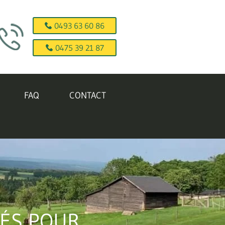
0493 63 60 86
0475 39 21 87
FAQ
CONTACT
SÉS POUR