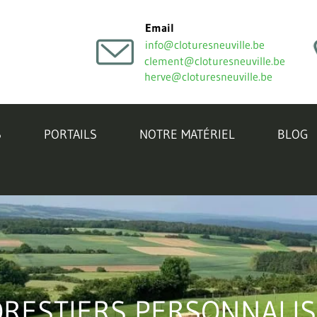
Email
info@cloturesneuville.be
clement@cloturesneuville.be
herve@cloturesneuville.be
S
PORTAILS
NOTRE MATÉRIEL
BLOG
ORESTIERS PERSONNALI